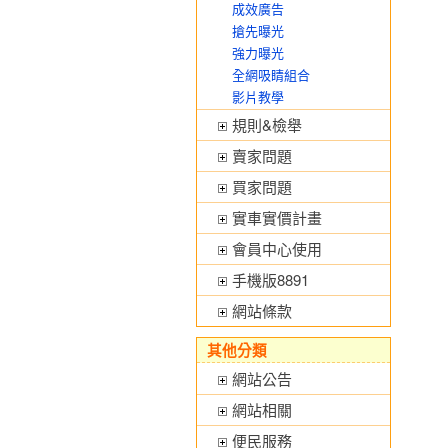
成效廣告
搶先曝光
強力曝光
全網吸睛組合
影片教學
規則&檢舉
賣家問題
買家問題
實車實價計畫
會員中心使用
手機版8891
網站條款
其他分類
網站公告
網站相關
便民服務