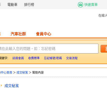
車
電動車
排行榜
快速賣車
在線
商
汽車社群
會員中心
請在此輸入您的問題，如：忘記密碼
關鍵字:
註冊會員
收費標準
忘記帳號/密碼
交易流程
助中心首頁
＞
成交秘笈
＞ 幫助內容
成交秘笈