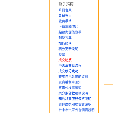
新手指南
註冊會員
會員登入
收費標準
上傳車輛照片
點數與儲值教學
刊登方案
加值服務
積分更新說明
發票
成交秘笈
中古車交易流程
成交積分說明
查詢自己系統的資料
買賣權利車須知
買賣代標車須知
樂分期貸款服務說明
預約試駕服務個資說明
奧迪嚴選服務個資說明
台中市汽車公會個資說明